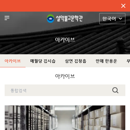
한국어
아
카
아카이브
이
브
아카이브
매월당 김시습
삼연 김창흡
만해 한용운
만
해
아카이브
기
념
관
무
산
기