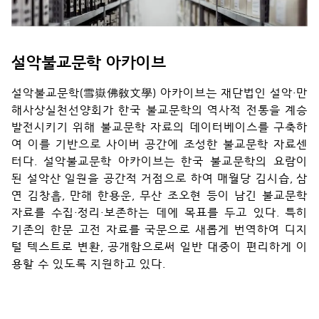
념
관
설악불교문학 아카이브
공
지
설악불교문학(雪嶽佛敎文學) 아카이브는 재단법인 설악·만
사
해사상실천선양회가 한국 불교문학의 역사적 전통을 계승
항
발전시키기 위해 불교문학 자료의 데이터베이스를 구축하
여 이를 기반으로 사이버 공간에 조성한 불교문학 자료센
행
터다. 설악불교문학 아카이브는 한국 불교문학의 요람이
사
된 설악산 일원을 공간적 거점으로 하여 매월당 김시습, 삼
안
연 김창흡, 만해 한용운, 무산 조오현 등이 남긴 불교문학
내
자료를 수집·정리·보존하는 데에 목표를 두고 있다. 특히
기존의 한문 고전 자료를 국문으로 새롭게 번역하여 디지
문
털 텍스트로 변환, 공개함으로써 일반 대중이 편리하게 이
의
용할 수 있도록 지원하고 있다.
하
기